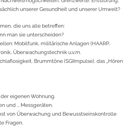
 Nachweismöglichkeiten, Grenzwerte, Entstörung,
tsächlich unserer Gesundheit und unserer Umwelt?
en, die uns alle betreffen:
ann man sie unterscheiden?
llen: Mobilfunk, militärische Anlagen (HAARP,
ronik, Überwachungstechnik u.v.m.
chlaflosigkeit, Brummtöne (SGIImpulse), das „Hören
in der eigenen Wohnung.
en und … Messgeräten.
enst von Überwachung und Bewusstseinskontrolle
te Fragen.