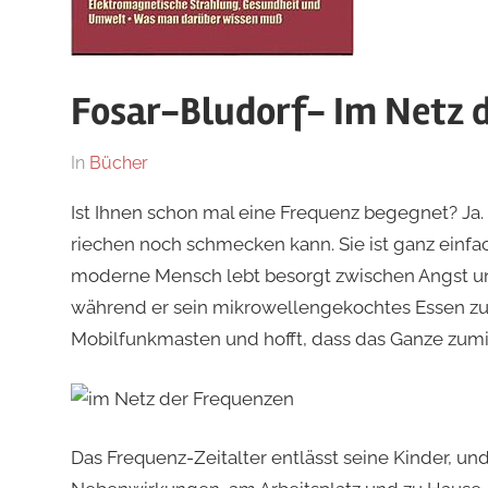
Fosar-Bludorf- Im Netz 
Am
Von
In
Bücher
27.
hb
Ist Ihnen schon mal eine Frequenz begegnet? J
Oktober
riechen noch schmecken kann. Sie ist ganz einfa
2021
moderne Mensch lebt besorgt zwischen Angst und
während er sein mikrowellengekochtes Essen zu si
Mobilfunkmasten und hofft, dass das Ganze zum
Das Frequenz-Zeitalter entlässt seine Kinder, u