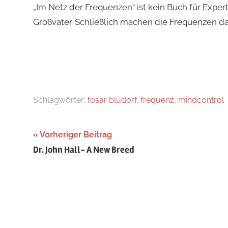
„Im Netz der Frequenzen“ ist kein Buch für Expe
Großvater. Schließlich machen die Frequenzen d
Schlagwörter:
fosar bludorf
,
frequenz
,
mindcontrol
Beitragsnavigation
Vorheriger Beitrag
Dr. John Hall- A New Breed