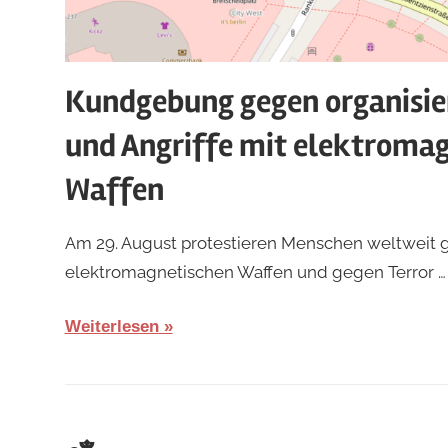
Kundgebung gegen organisier
und Angriffe mit elektroma
Waffen
Am
Von
Am 29. August protestieren Menschen weltweit 
3.
hb
elektromagnetischen Waffen und gegen Terror …
August
2026
Weiterlesen