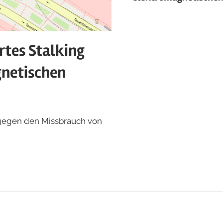
Am
21.
April
tes Stalking
2026
gnetischen
gegen den Missbrauch von