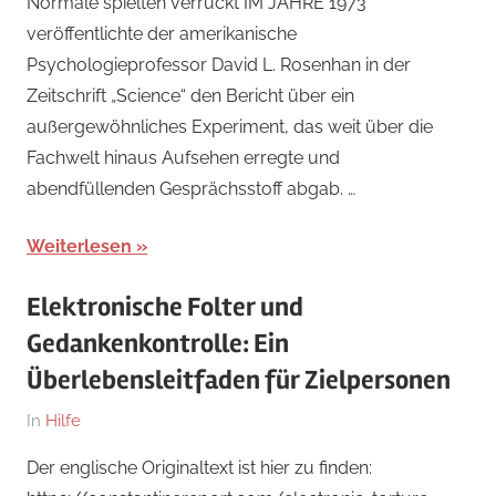
Normale spielten verrückt IM JAHRE 1973
September
veröffentlichte der amerikanische
2022
Psychologieprofessor David L. Rosenhan in der
Zeitschrift „Science“ den Bericht über ein
außergewöhnliches Experiment, das weit über die
Fachwelt hinaus Aufsehen erregte und
abendfüllenden Gesprächsstoff abgab. …
Weiterlesen
Elektronische Folter und
Gedankenkontrolle: Ein
Überlebensleitfaden für Zielpersonen
Am
Von
In
Hilfe
19.
hb
Der englische Originaltext ist hier zu finden:
September