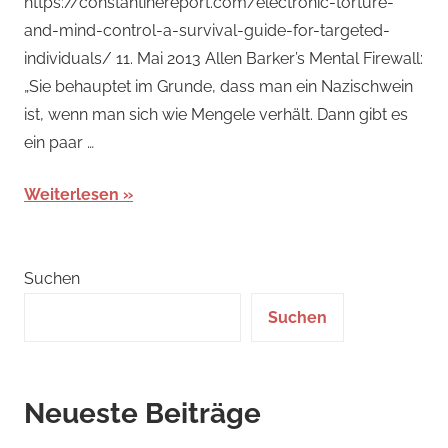
https://constantinereport.com/electronic-torture-
2022
and-mind-control-a-survival-guide-for-targeted-
individuals/ 11. Mai 2013 Allen Barker’s Mental Firewall:
„Sie behauptet im Grunde, dass man ein Nazischwein
ist, wenn man sich wie Mengele verhält. Dann gibt es
ein paar …
Weiterlesen
Suchen
Suchen
Neueste Beiträge