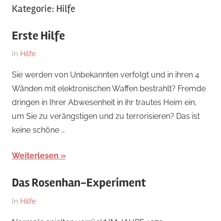
Kategorie:
Hilfe
Erste Hilfe
Am
Von
In
Hilfe
5.
hb
Sie werden von Unbekannten verfolgt und in ihren 4
Februar
Wänden mit elektronischen Waffen bestrahlt? Fremde
2023
dringen in Ihrer Abwesenheit in ihr trautes Heim ein,
um Sie zu verängstigen und zu terrorisieren? Das ist
keine schöne …
Weiterlesen
Das Rosenhan-Experiment
Am
Von
In
Hilfe
20.
hb