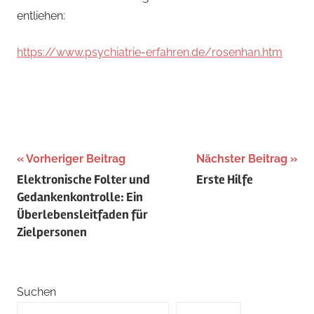
entliehen:
https://www.psychiatrie-erfahren.de/rosenhan.htm
Beitragsnavigation
Vorheriger Beitrag
Nächster Beitrag
Elektronische Folter und
Erste Hilfe
Gedankenkontrolle: Ein
Überlebensleitfaden für
Zielpersonen
Suchen