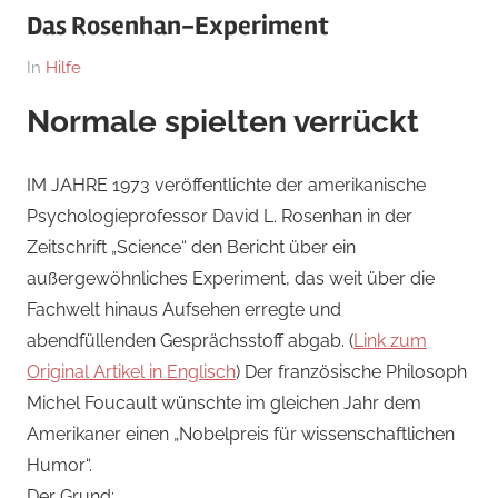
Das Rosenhan-Experiment
Am
Von
In
Hilfe
20.
hb
Normale spielten verrückt
September
2022
IM JAHRE 1973 veröffentlichte der amerikanische
Psychologieprofessor David L. Rosenhan in der
Zeitschrift „Science“ den Bericht über ein
außergewöhnliches Experiment, das weit über die
Fachwelt hinaus Aufsehen erregte und
abendfüllenden Gesprächsstoff abgab. (
Link zum
Original Artikel in Englisch
) Der französische Philosoph
Michel Foucault wünschte im gleichen Jahr dem
Amerikaner einen „Nobelpreis für wissenschaftlichen
Humor“.
Der Grund: