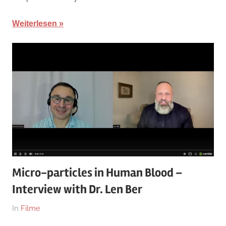
Weiterlesen
Micro-particles in Human Blood –
Interview with Dr. Len Ber
Am
Von
In
Filme
18.
hb