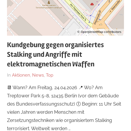
Kundgebung gegen organisiertes
Stalking und Angriffe mit
elektromagnetischen Waffen
Am
Von
In
Aktionen
,
News
,
Top
21.
hb
📆 Wann? Am Freitag, 24.04.2026 📍 Wo? Am
April
Treptower Park 5-8, 12435 Berlin (vor dem Gebäude
2026
des Bundesverfassungsschutz) 🕕 Beginn: 11 Uhr Seit
vielen Jahren werden Menschen mit
Zersetzungstechniken wie organisiertem Stalking
terrorisiert. Weltweit werden …