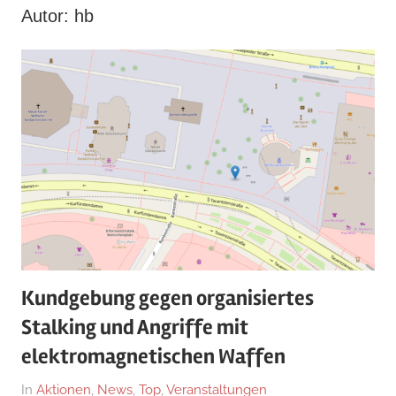
Autor:
hb
Kundgebung gegen organisiertes
Stalking und Angriffe mit
elektromagnetischen Waffen
Am
Von
In
Aktionen
,
News
,
Top
,
Veranstaltungen