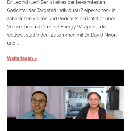
Dr. Leonid (Len) Ber ist eines der bekanntesten
November
Gesichter der Targeted Individual (Zielpersonen). In
2023
zahlreichen Videos und Podcasts berichtet er über
Verbrechen mit Directed Energy Weapons, die
weltweit stattfinden. Zusammen mit Dr. David Nixon
und …
Weiterlesen