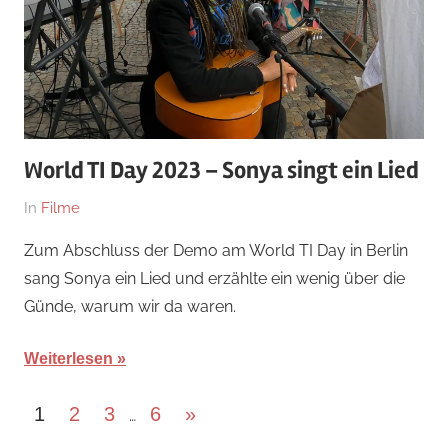
World TI Day 2023 – Sonya singt ein Lied
Am
Von
In
Filme
18.
hb
Zum Abschluss der Demo am World TI Day in Berlin
November
sang Sonya ein Lied und erzählte ein wenig über die
2023
Günde, warum wir da waren.
Weiterlesen
Seitennummerierung
Nächste
1
2
3
6
»
…
Beiträge