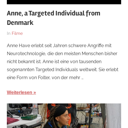
Anne, a Targeted Individual from
Denmark
Am
Von
In
Filme
18.
hb
Anne Have erlebt seit Jahren schwere Angriffe mit
November
Neurotechnologie, die den meisten Menschen bisher
2023
nicht bekannt ist. Anne ist eine von tausenden
sogenannten Targeted Individuals weltweit. Sie erlebt
eine Form von Folter, von der mehr …
Weiterlesen