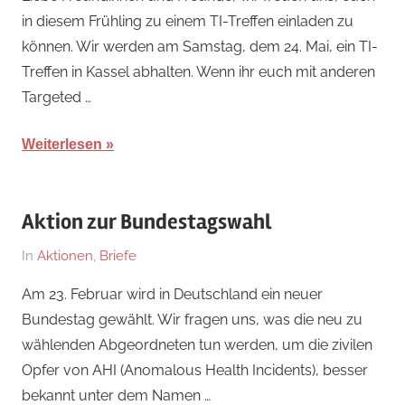
März
in diesem Frühling zu einem TI-Treffen einladen zu
2025
können. Wir werden am Samstag, dem 24. Mai, ein TI-
Treffen in Kassel abhalten. Wenn ihr euch mit anderen
Targeted …
Weiterlesen
Aktion zur Bundestagswahl
Am
Von
In
Aktionen
,
Briefe
10.
hb
Am 23. Februar wird in Deutschland ein neuer
Februar
Bundestag gewählt. Wir fragen uns, was die neu zu
2025
wählenden Abgeordneten tun werden, um die zivilen
Opfer von AHI (Anomalous Health Incidents), besser
bekannt unter dem Namen …