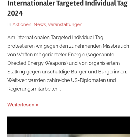
Internationaler Targeted Individual Tag
2024
Am
Von
In
Aktionen
,
News
,
Veranstaltungen
1.
hb
Am internationalen Targeted Individual Tag
August
protestieren wir gegen den zunehmenden Missbrauch
2024
von Waffen mit gerichteter Energie (sogenannte
Directed Energy Weapons) und von organisiertem
Stalking gegen unschuldige Bürger und Bürgerinnen.
Weltweit wurden zahlreiche US-Diplomaten und
Regierungsmitarbeiter …
Weiterlesen