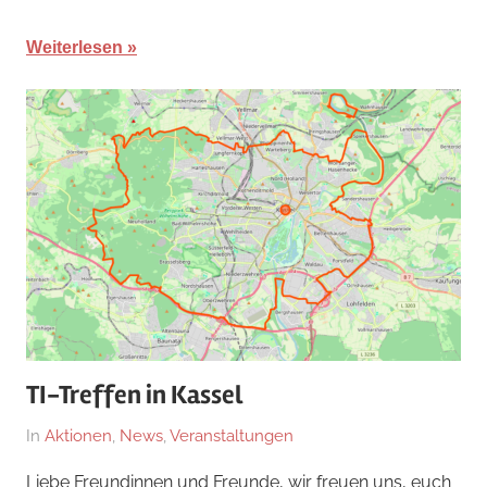
Weiterlesen
TI-Treffen in Kassel
Am
Von
In
Aktionen
,
News
,
Veranstaltungen
30.
hb
Liebe Freundinnen und Freunde, wir freuen uns, euch