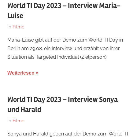
World TI Day 2023 – Interview Maria-
Luise
Am
Von
In
Filme
18.
hb
Maria-Luise gibt auf der Demo zum World TI Day in
November
Berlin am 29.08. ein Interview und erzählt von ihrer
2023
Situation als Targeted Individual (Zielperson).
Weiterlesen
World TI Day 2023 – Interview Sonya
und Harald
Am
Von
In
Filme
18.
hb
Sonya und Harald geben auf der Demo zum World TI
November