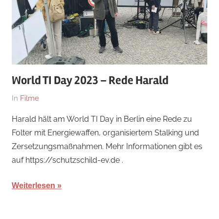
World TI Day 2023 – Rede Harald
Am
Von
In
Filme
18.
hb
Harald hält am World TI Day in Berlin eine Rede zu
November
Folter mit Energiewaffen, organisiertem Stalking und
2023
Zersetzungsmaßnahmen. Mehr Informationen gibt es
auf https://schutzschild-ev.de .
Weiterlesen