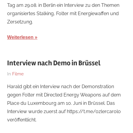
Tag am 29.08. in Berlin ein Interview zu den Themen
2023
organisiertes Stalking, Folter mit Energiewaffen und
Zersetzung.
Weiterlesen
Interview nach Demo in Brüssel
Am
Von
In
Filme
18.
hb
Harald gibt ein Interview nach der Demonstration
November
gegen Folter mit Directed Energy Weapons auf dem
2023
Place du Luxembourg am 10. Juni in Brüssel. Das
Interview wurde zuerst auf https://t.me/ozlercarolo
veröffentlicht.