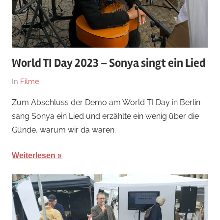
World TI Day 2023 – Sonya singt ein Lied
Am
Von
In
Filme
18.
hb
Zum Abschluss der Demo am World TI Day in Berlin
November
sang Sonya ein Lied und erzählte ein wenig über die
2023
Günde, warum wir da waren.
Weiterlesen