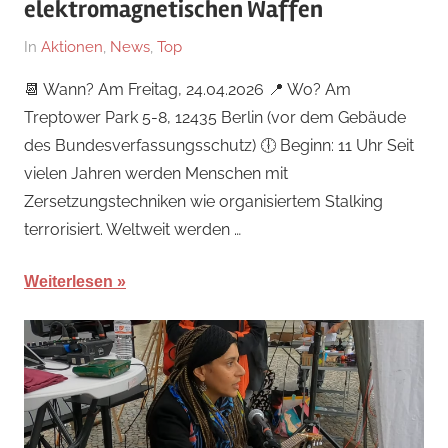
elektromagnetischen Waffen
Am
Von
In
Aktionen
,
News
,
Top
21.
hb
📆 Wann? Am Freitag, 24.04.2026 📍 Wo? Am
April
Treptower Park 5-8, 12435 Berlin (vor dem Gebäude
2026
des Bundesverfassungsschutz) 🕕 Beginn: 11 Uhr Seit
vielen Jahren werden Menschen mit
Zersetzungstechniken wie organisiertem Stalking
terrorisiert. Weltweit werden …
Weiterlesen